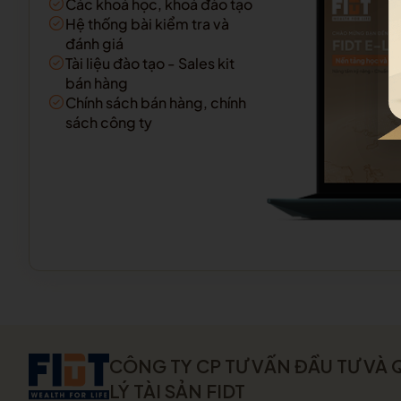
Các khoá học, khoá đào tạo
Hệ thống bài kiểm tra và
đánh giá
Tài liệu đào tạo - Sales kit
bán hàng
Chính sách bán hàng, chính
sách công ty
CÔNG TY CP TƯ VẤN ĐẦU TƯ VÀ
LÝ TÀI SẢN FIDT