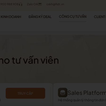
1900 988 908
Zalo OA
cskh@fidt.vn
CÔNG CỤ TƯ VẤN
N KINH DOANH
ĐĂNG KÝ DEAL
CLIENT
o tư vấn viên
Sales Platfor
TRUY CẬP
i
Hệ thống quản lý thông tin đơn