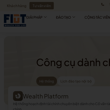
Khách hàng
Tư vấn viên
GIẢI PHÁP
ĐÀO TẠO
CỘNG TÁC VIÊ
Công cụ dành ch
Hệ thống
Lịch đào tạo nội bộ
Wealth Platform
Hệ thống hoạch định tài chính chuyên biệt dành cho Cố vấn tà
chính