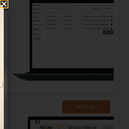
hàng
TRUY CẬP