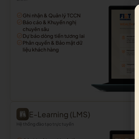
Ghi nhận & Quản lý TCCN
Báo cáo & Khuyến nghị
chuyên sâu
Dự báo dòng tiền tương lai
Phân quyền & Bảo mật dữ
liệu khách hàng
E-Learning (LMS)
Hệ thống đào tạo trực tuyến