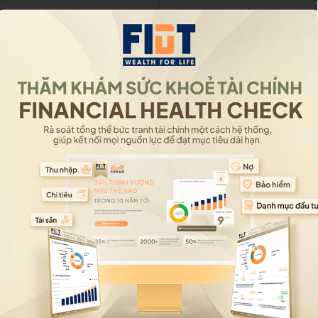
Theo dõi thông tin đơn 
Quản lý mã giới thiệu
Theo dõi hoa hồng
MyWealth
TRUY CẬP
Rổ hàng chọn lọc