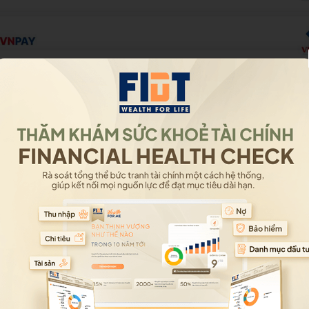
hàng và ví điện tử VNPAY-QR"
Thanh toán ngay hoặc Đặt hàng
 đặt, điền đầy đủ thông tin người nhận hàng, chọn phương thứ
ng thanh toán VNPAY.
Chọn phương thức “App Ngân hàng và v
hanh toán, Quý khách kiểm tra lại số tiền này. Sử dụng ứng d
te
 tham khảo trước các điều kiện và thao tác quét mã trên điện
à hoàn tất thanh toán
ược thông báo xác nhận đơn hàng đặt hàng thành công tại we