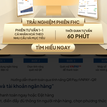
Hướng dẫn thanh toán qua tính năng QR Pay/VNPAY-QR
 và tài khoản ngân hàng”
Thanh toán ngay hoặc Đặt hàng
 đặt, điền đầy đủ thông tin người nhận hàng, chọn phương thứ