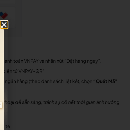
c thanh toán VNPAY và nhấn nút “Đặt hàng ngay”.
í điện tử VNPAY-QR
”
ụng ngân hàng (theo danh sách liệt kê), chọn
“Quét Mã”
 thoại để sẵn sàng, tránh sự cố hết thời gian ảnh hưởng
bsite