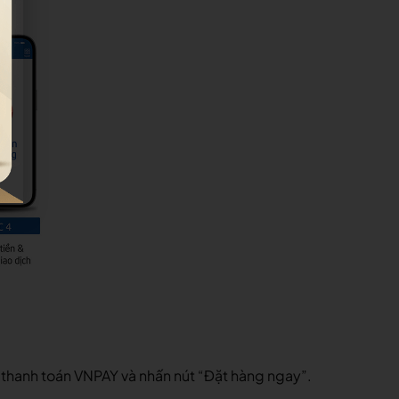
c thanh toán VNPAY và nhấn nút “Đặt hàng ngay”.