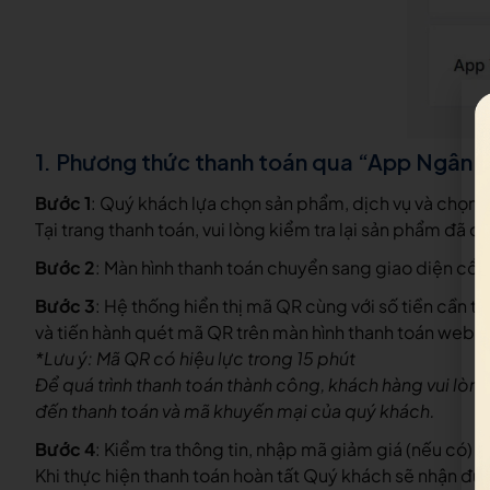
1. Phương thức thanh toán qua “App Ngân 
Bước 1
:
Quý khách lựa chọn sản phẩm, dịch vụ và chọn 
Tại trang thanh toán, vui lòng kiểm tra lại sản phẩm đã
Bước 2
: Màn hình thanh toán chuyển sang giao diện cổ
Bước 3
: Hệ thống hiển thị mã QR cùng với số tiền cần t
và tiến hành quét mã QR trên màn hình thanh toán websi
*Lưu ý: Mã QR có hiệu lực trong 15 phút
Để quá trình thanh toán thành công, khách hàng vui lòng
đến thanh toán và mã khuyến mại của quý khách.
Bước 4
: Kiểm tra thông tin, nhập mã giảm giá (nếu có) v
Khi thực hiện thanh toán hoàn tất Quý khách sẽ nhận đ