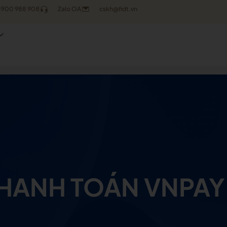
1900 988 908
Zalo OA
cskh@fidt.vn
HANH TOÁN VNPAY 