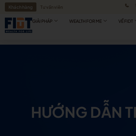
Khách hàng
Tư vấn viên
GIẢI PHÁP
WEALTH FOR ME
VỀ FIDT
HƯỚNG DẪN T