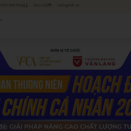
1900 988 908
Zalo OA
cskh@fidt.vn