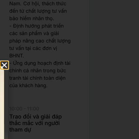
Nam. Cơ hội, thách thức
đến từ chất lượng tư vấn
bảo hiểm nhân thọ.
- Định hướng phát triển
các sản phẩm và giải
pháp nâng cao chất lượng
tư vấn tại các đơn vị
BHNT.
- Ứng dụng hoạch định tài
chính cá nhân trong bức
tranh tài chính toàn diện
của khách hàng.
10:00 - 11:00
Trao đổi và giải đáp
thắc mắc với người
tham dự