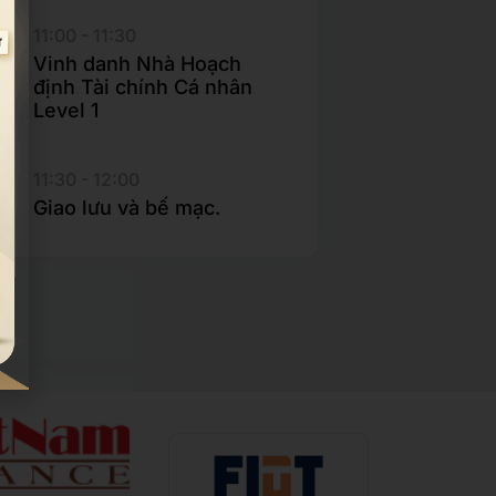
11:00 - 11:30
Vinh danh Nhà Hoạch
định Tài chính Cá nhân
Level 1
11:30 - 12:00
Giao lưu và bế mạc.