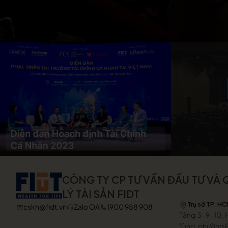
CÔNG TY CP TƯ VẤN ĐẦU TƯ VÀ
LÝ TÀI SẢN FIDT
Trụ sở TP. H
cskh@fidt.vn
Zalo OA
1900 988 908
Tầng 3-9-10, H
Tùng, phường B