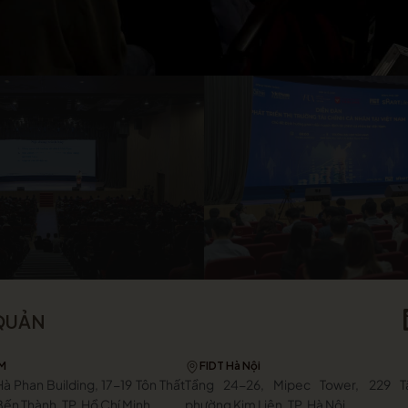
 QUẢN
CM
FIDT Hà Nội
à Phan Building, 17-19 Tôn Thất
Tầng 24-26, Mipec Tower, 229 T
ến Thành, TP. Hồ Chí Minh
phường Kim Liên, TP. Hà Nội