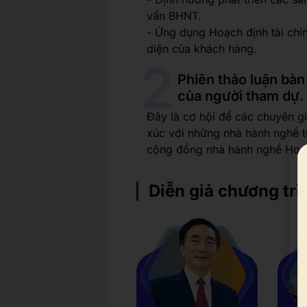
vấn BHNT.
- Ứng dụng Hoạch định tài chín
diện của khách hàng.
Phiên thảo luận bàn
của người tham dự.
Đây là cơ hội để các chuyên g
xúc với những nhà hành nghề 
cộng đồng nhà hành nghề Hoạch
Diễn giả chương trì