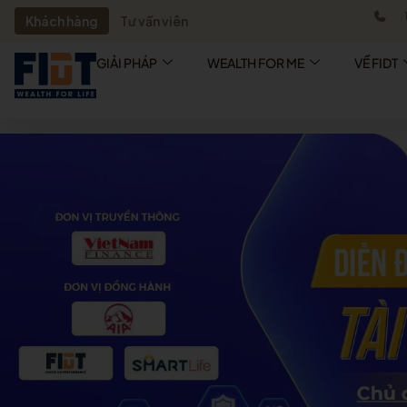
Khách hàng
Tư vấn viên
GIẢI PHÁP
WEALTH FOR ME
VỀ FIDT