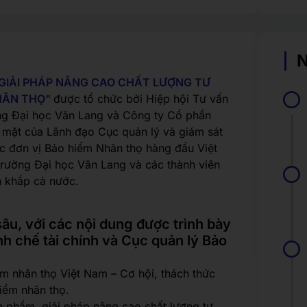
N
GIẢI PHÁP NÂNG CAO CHẤT LƯỢNG TƯ
HÂN THỌ"
được tổ chức bởi Hiệp hội Tư vấn
ờng Đại học Văn Lang và Công ty Cổ phần
ó mặt của Lãnh đạo Cục quản lý và giám sát
ác đơn vị Bảo hiểm Nhân thọ hàng đầu Việt
trường Đại học Văn Lang và các thành viên
ên khắp cả nước.
u, với các nội dung được trình bày
nh chế tài chính và Cục quản lý Bảo
ểm nhân thọ Việt Nam – Cơ hội, thách thức
iểm nhân thọ.
n phẩm, giải pháp nâng cao chất lượng tư