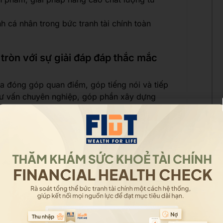
h cá nhân trong bức tranh tài chính toàn
 tròn với sự giải đáp đáp thắc mắc
ia đóng góp quan điểm, góp tiếng nói và tiếp
tư vấn chuyên nghiệp, góp phần xây dựng
 định tài chính hiện nay.
nh