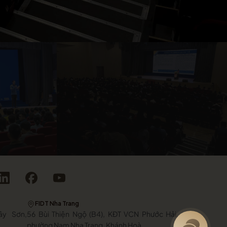
FIDT Nha Trang
ây Sơn,
56 Bùi Thiện Ngộ (B4), KĐT VCN Phước Hải,
phường Nam Nha Trang, Khánh Hoà