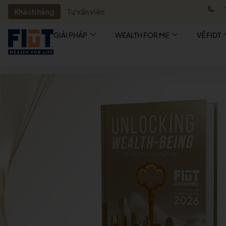
Khách hàng
Tư vấn viên
GIẢI PHÁP
WEALTH FOR ME
VỀ FIDT