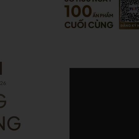
026
G
NG