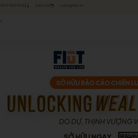
1900 988 908
Zalo OA
cskh@fidt.vn